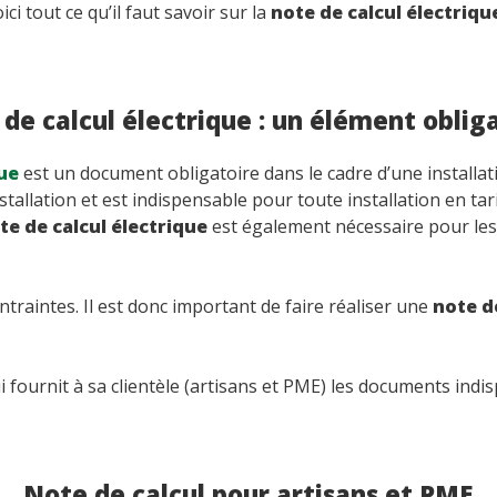
i tout ce qu’il faut savoir sur la
note de calcul électriqu
de calcul électrique : un élément oblig
que
est un document obligatoire dans le cadre d’une installatio
allation et est indispensable pour toute installation en tarif
te de calcul électrique
est également nécessaire pour le
aintes. Il est donc important de faire réaliser une
note d
ournit à sa clientèle (artisans et PME) les documents indisp
Note de calcul pour artisans et PME